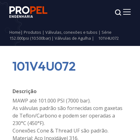
Home
|
Produtos
|
Válvulas, conexões e tubos
|
Série
152.000psi (10.500bar)
|
Válvulas de Agulha
|
101V4U072
101V4U072
Descrição
MAWP até 101.000 PSI (7000 bar).
As válvulas padrão são fornecidas com gaxetas
de Teflon/Carbono e podem ser operadas a
230°C (450°F).
Conexões Cone & Thread UF são padrão.
Material: Aço Inoxidável 316.