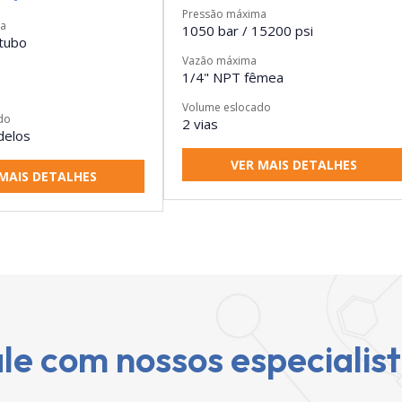
Pressão máxima
ma
1050 bar / 15200 psi
tubo
Vazão máxima
1/4" NPT fêmea
Volume eslocado
do
2 vias
delos
VER MAIS DETALHES
MAIS DETALHES
le com nossos especialis