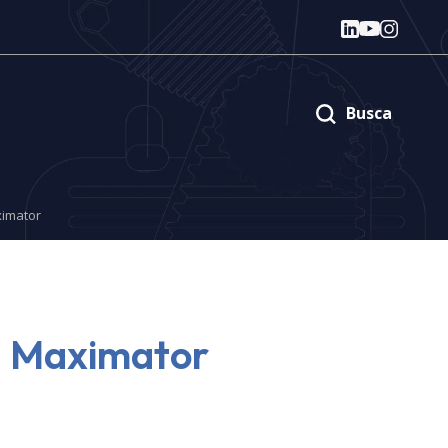
Busca
ximator
– Maximator