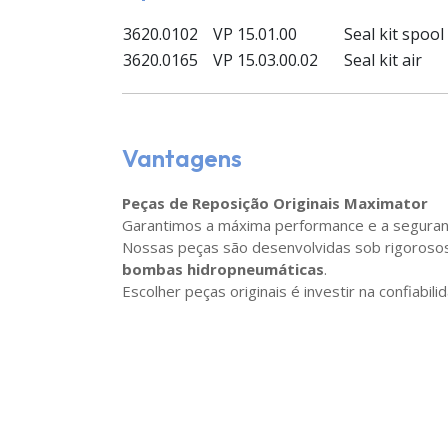
3620.0102
VP 15.01.00
Seal kit spool
3620.0165
VP 15.03.00.02
Seal kit air
Vantagens
Peças de Reposição Originais Maximator
Garantimos a máxima performance e a segura
Nossas peças são desenvolvidas sob rigorosos c
bombas hidropneumáticas
.
Escolher peças originais é investir na confiab