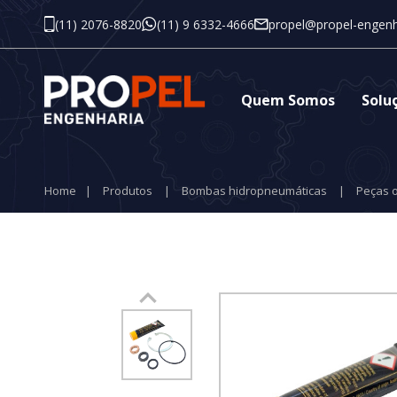
(11) 2076-8820
(11) 9 6332-4666
propel@propel-engenh
Quem Somos
Solu
Home
|
Produtos
|
Bombas hidropneumáticas
|
Peças o