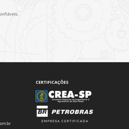
nfiáveis.
CERTIFICAÇÕES
com.br