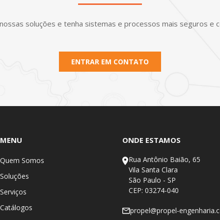
nossas soluções e tenha sistemas e processos mais seguros e co
ENTRAR EM CONTATO
MENU
ONDE ESTAMOS
Rua Antônio Baião, 65
Quem Somos
Vila Santa Clara
Soluções
São Paulo - SP
CEP: 03274-040
Serviços
Catálogos
propel@propel-engenharia.