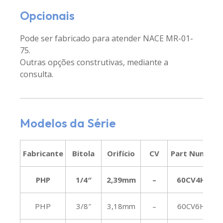
Opcionais
Pode ser fabricado para atender NACE MR-01-
75.
Outras opções construtivas, mediante a
consulta.
Modelos da Série
Fabricante
Bitola
Orifício
CV
Part Number
PHP
1/4″
2,39mm
–
60CV4HFS
PHP
3/8″
3,18mm
–
60CV6HFS