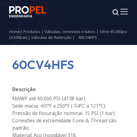
Home
|
Produtos
|
Válvulas, conexões e tubos
|
Série 65.000psi
(4.500bar)
|
Válvulas de Retenção
|
60CV4HFS
60CV4HFS
Descrição
MAWP até 60.000 PSI (4138 bar).
Sede macia: -65°F a 250°F (-54°C a 121°C).
Pressão de fissuração nominal: 15 PSI (1 bar).
Conexões de extremidade Cone & Thread são
padrão.
Material: Aço Inoxidável 316.