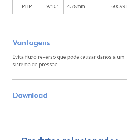
PHP
9/16″
4,78mm
–
60CV9HFS
Vantagens
Evita fluxo reverso que pode causar danos a um
sistema de pressão.
Download