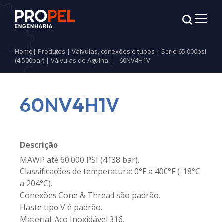
Home
|
Produtos
|
Válvulas, conexões e tubos
|
Série 65.000psi
(4.500bar)
|
Válvulas de Agulha
|
60NV4H1V
60NV4H1V
Descrição
MAWP até 60.000 PSI (4138 bar).
Classificações de temperatura: 0°F a 400°F (-18°C
a 204°C).
Conexões Cone & Thread são padrão.
Haste tipo V é padrão.
Material: Aço Inoxidável 316.