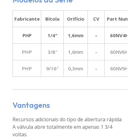
Fabricante
Bitola
Orifício
CV
Part Number
PHP
1/4″
1,6mm
–
60NV4H1V
PHP
3/8″
1,6mm
–
60NV6H1V
PHP
9/16″
0,3mm
–
60NV9H1V
Vantagens
Recursos adicionais do tipo de abertura rápida
A válvula abre totalmente em apenas 1 3/4
voltas.