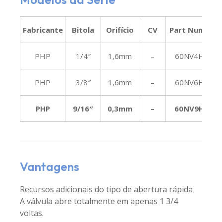
Fabricante
Bitola
Orifício
CV
Part Number
PHP
1/4″
1,6mm
–
60NV4H1V
PHP
3/8″
1,6mm
–
60NV6H1V
PHP
9/16″
0,3mm
–
60NV9H1V
Vantagens
Recursos adicionais do tipo de abertura rápida
A válvula abre totalmente em apenas 1 3/4
voltas.