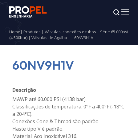
Home
|
Produtos
|
Válvulas, conexões e tubos
|
Série 65.000psi
(4.500bar)
|
Válvulas de Agulha
|
60NV9H1V
60NV9H1V
Descrição
MAWP até 60.000 PSI (4138 bar).
Classificações de temperatura: 0°F a 400°F (-18°C
a 204°C).
Conexões Cone & Thread são padrão.
Haste tipo V é padrão.
Material: Aço Inoxidável 316.