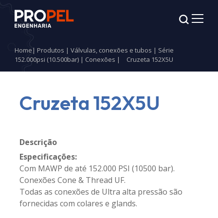
Home
|
Produtos
|
Válvulas, conexões e tubos
|
Série
152.000psi (10.500bar)
|
Conexões
|
Cruzeta 152X5U
Cruzeta 152X5U
Descrição
Especificações:
Com MAWP de até 152.000 PSI (10500 bar).
Conexões Cone & Thread UF.
Todas as conexões de Ultra alta pressão são
fornecidas com colares e glands.