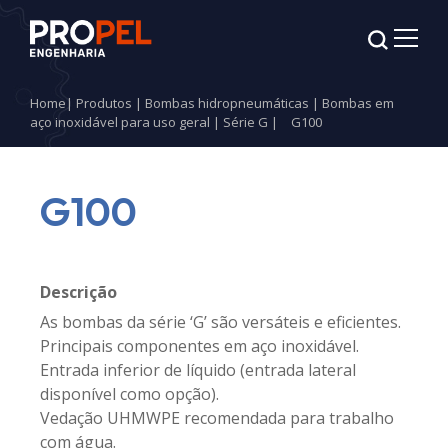
Home
|
Produtos
|
Bombas hidropneumáticas
|
Bombas em
aço inoxidável para uso geral
|
Série G
|
G100
G100
Descrição
As bombas da série ‘G’ são versáteis e eficientes.
Principais componentes em aço inoxidável.
Entrada inferior de líquido (entrada lateral
disponível como opção).
Vedação UHMWPE recomendada para trabalho
com água.