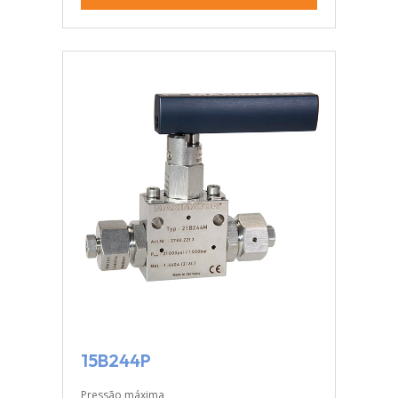
15B244P
Pressão máxima