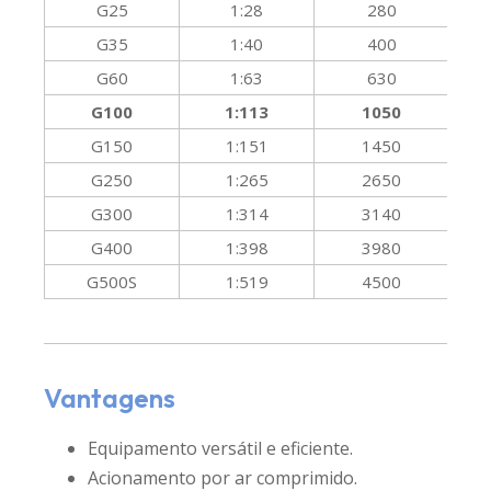
G25
1:28
280
G35
1:40
400
G60
1:63
630
G100
1:113
1050
G150
1:151
1450
G250
1:265
2650
G300
1:314
3140
G400
1:398
3980
G500S
1:519
4500
Vantagens
Equipamento versátil e eficiente.
Acionamento por ar comprimido.