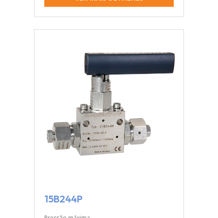
15B244P
Pressão máxima