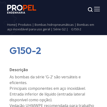
Home
|
Produtos
|
Bombas hidropneumáticas
|
Bombas em
aço inoxidável para uso geral
|
Série G2
|
G150-2
G150-2
Descrição
As bombas da série ‘G-2’ são versáteis e
eficientes.
Principais componentes em aço inoxidável.
Entrada inferior de líquido (entrada lateral
disponível como opção).
Vedação UHMWPE recomendada para trabalho