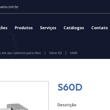
aria.com.br
ções
Produtos
Serviços
Catálogos
Contato
 em aço carbono para óleo
|
Série SD
|
S60D
S60D
Descrição