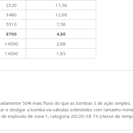
2320
17,56
3480
12,00
5510
7,58
8700
4,80
14500
2,68
14500
1,85
adamente 50% mais fluxo do que as bombas S de ação simples.
ligar e desligar a bomba via válvulas solenóides com tamanho nomi
 de explosão de zona 1, categoria 2G/2D IIB TX (classe de tem