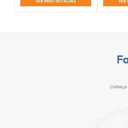
VER MAIS DETALHES
VER 
Fa
Conheça 