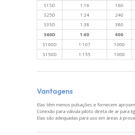
S15D
1:16
160
S25D
1:24
240
S35D
1:38
380
S60D
1:60
600
S100D
1:107
1000
S150D
1:155
1000
Vantagens
Elas têm menos pulsações e fornecem aproxim
Conexão para válvula piloto direta de ar para 
Elas são adequadas para uso em áreas à prova