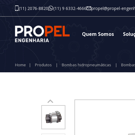
(11) 2076-8820
(11) 9 6332-4666
propel@propel-engenh
Quem Somos
Solu
Home
|
Produtos
|
Bombas hidropneumáticas
|
Bombas