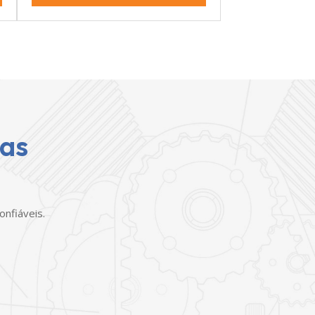
tas
nfiáveis.