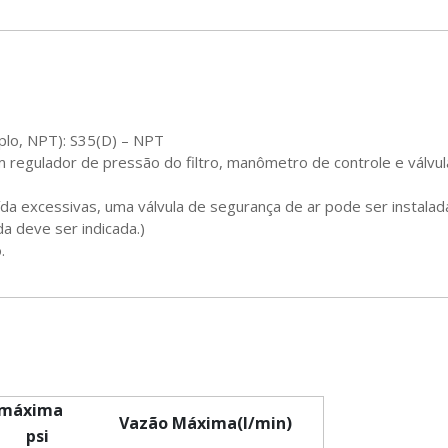
plo, NPT): S35(D) – NPT
om regulador de pressão do filtro, manômetro de controle e válvu
a excessivas, uma válvula de segurança de ar pode ser instalada
a deve ser indicada.)
.
 máxima
Vazão Máxima(l/min)
psi