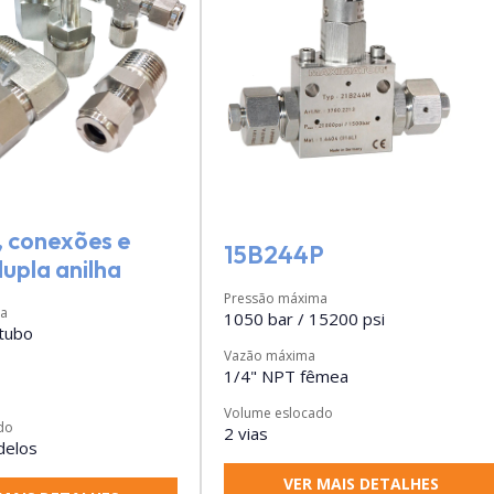
, conexões e
15B244P
dupla anilha
Pressão máxima
ma
1050 bar / 15200 psi
tubo
Vazão máxima
1/4" NPT fêmea
Volume eslocado
do
2 vias
delos
VER MAIS DETALHES