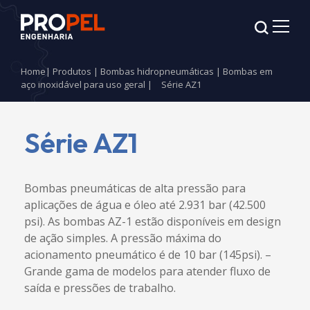
Home
|
Produtos
|
Bombas hidropneumáticas
|
Bombas em
aço inoxidável para uso geral
|
Série AZ1
Série AZ1
Bombas pneumáticas de alta pressão para
aplicações de água e óleo até 2.931 bar (42.500
psi). As bombas AZ-1 estão disponíveis em design
de ação simples. A pressão máxima do
acionamento pneumático é de 10 bar (145psi). –
Grande gama de modelos para atender fluxo de
saída e pressões de trabalho.