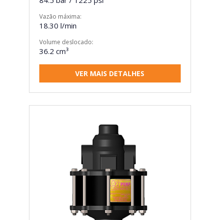
84.5 bar / 1225 psi
Vazão máxima:
18.30 l/min
Volume deslocado:
36.2 cm³
VER MAIS DETALHES