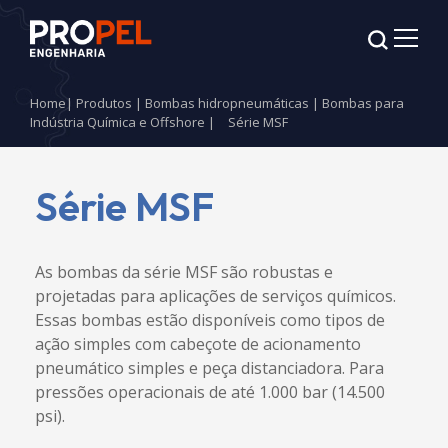
Home
|
Produtos
|
Bombas hidropneumáticas
|
Bombas para
Indústria Química e Offshore
|
Série MSF
Série MSF
As bombas da série MSF são robustas e
projetadas para aplicações de serviços químicos.
Essas bombas estão disponíveis como tipos de
ação simples com cabeçote de acionamento
pneumático simples e peça distanciadora. Para
pressões operacionais de até 1.000 bar (14.500
psi).