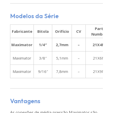
Modelos da Série
Part
Fabricante
Bitola
Orifício
CV
Number
Maximator
1/4″
2,7mm
–
21X4M
Maximator
3/8″
5,1mm
–
21X6M
Maximator
9/16″
7,8mm
–
21X9M
Vantagens
As conexões de média pressão Maximator são