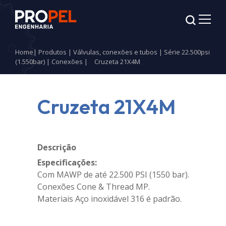
Home
|
Produtos
|
Válvulas, conexões e tubos
|
Série 22.500psi
(1.550bar)
|
Conexões
|
Cruzeta 21X4M
Cruzeta 21X4M
Descrição
Especificações:
Com MAWP de até 22.500 PSI (1550 bar).
Conexões Cone & Thread MP.
Materiais Aço inoxidável 316 é padrão.