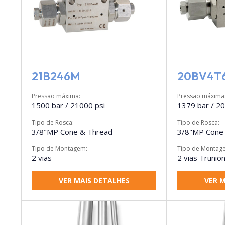
21B246M
20BV4T
Pressão máxima:
Pressão máxima
1500 bar / 21000 psi
1379 bar / 20
Tipo de Rosca:
Tipo de Rosca:
3/8"MP Cone & Thread
3/8"MP Cone
Tipo de Montagem:
Tipo de Montag
2 vias
2 vias Trunio
VER MAIS DETALHES
VER M