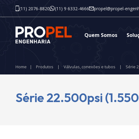
(11) 2076-8820
(11) 9 6332-4666
propel@propel-engenh
Quem Somos
Solu
Home
|
Produtos
|
Válvulas, conexões e tubos
|
Série 2
Série 22.500psi (1.55