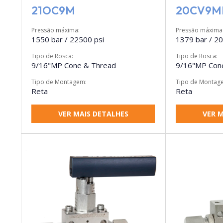
21OC9M
20CV9M
Pressão máxima:
Pressão máxima
1550 bar / 22500 psi
1379 bar / 20
Tipo de Rosca:
Tipo de Rosca:
9/16"MP Cone & Thread
9/16"MP Con
Tipo de Montagem:
Tipo de Montag
Reta
Reta
VER MAIS DETALHES
VER M