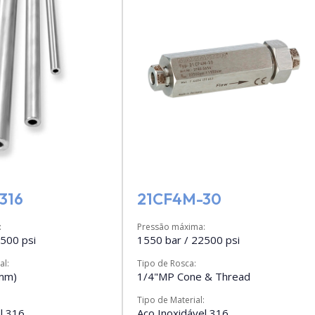
316
21CF4M-30
:
Pressão máxima:
500 psi
1550 bar / 22500 psi
al:
Tipo de Rosca:
9mm)
1/4"MP Cone & Thread
:
Tipo de Material:
l 316
Aço Inoxidável 316