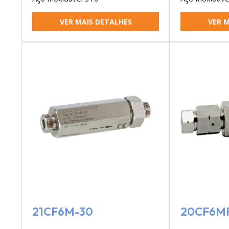
VER MAIS DETALHES
VER M
21CF6M-30
20CF6M