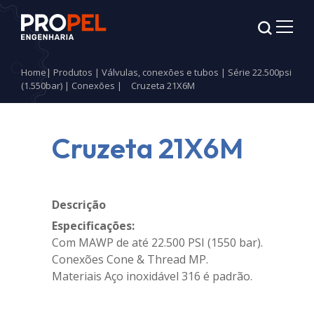
Home
|
Produtos
|
Válvulas, conexões e tubos
|
Série 22.500psi
(1.550bar)
|
Conexões
|
Cruzeta 21X6M
Cruzeta 21X6M
Descrição
Especificações:
Com MAWP de até 22.500 PSI (1550 bar).
Conexões Cone & Thread MP.
Materiais Aço inoxidável 316 é padrão.