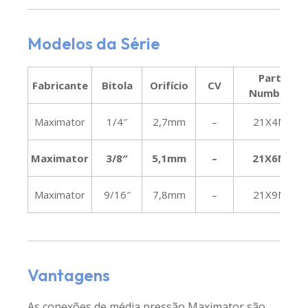
Modelos da Série
Part
Fabricante
Bitola
Orifício
CV
Number
Maximator
1/4″
2,7mm
–
21X4M
Maximator
3/8″
5,1mm
–
21X6M
Maximator
9/16″
7,8mm
–
21X9M
Vantagens
As conexões de média pressão Maximator são