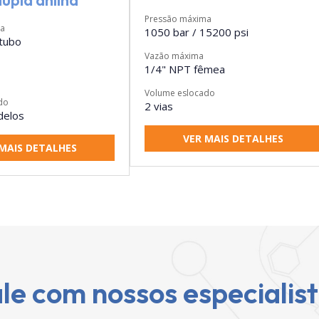
dupla anilha
Pressão máxima
ma
1050 bar / 15200 psi
tubo
Vazão máxima
1/4" NPT fêmea
Volume eslocado
do
2 vias
delos
VER MAIS DETALHES
MAIS DETALHES
le com nossos especialis