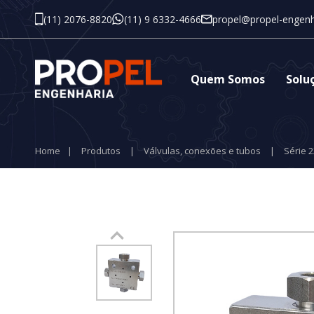
(11) 2076-8820
(11) 9 6332-4666
propel@propel-engenh
Quem Somos
Solu
Home
|
Produtos
|
Válvulas, conexões e tubos
|
Série 2