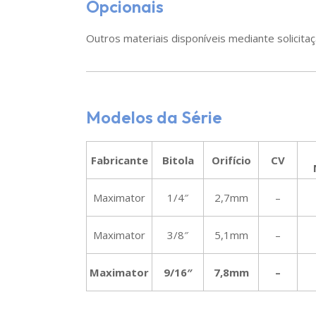
Opcionais
Outros materiais disponíveis mediante solicitaç
Modelos da Série
Fabricante
Bitola
Orifício
CV
Maximator
1/4″
2,7mm
–
Maximator
3/8″
5,1mm
–
Maximator
9/16″
7,8mm
–