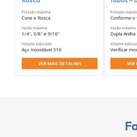
Rosca
tubos – 
Pressão máxima
Pressão máxi
Cone e Rosca
Conforme o 
Vazão máxima
Vazão máxima
1/4", 3/8" e 9/16"
Dupla Anilha
Volume eslocado
Volume esloca
Aço Inoxidável 316
Verificar mo
VER MAIS DETALHES
VER 
Fa