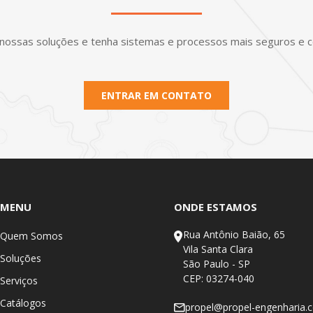
nossas soluções e tenha sistemas e processos mais seguros e co
ENTRAR EM CONTATO
MENU
ONDE ESTAMOS
Rua Antônio Baião, 65
Quem Somos
Vila Santa Clara
Soluções
São Paulo - SP
CEP: 03274-040
Serviços
Catálogos
propel@propel-engenharia.