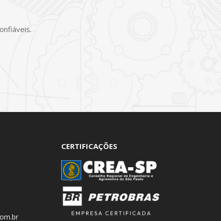
nfiáveis.
CERTIFICAÇÕES
com.br