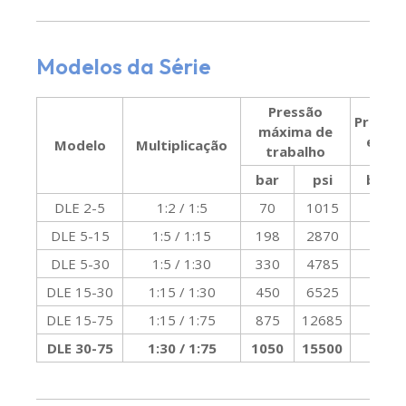
Modelos da Série
Pressão
Pressã
máxima de
entra
Modelo
Multiplicação
trabalho
bar
psi
bar
DLE 2-5
1:2 / 1:5
70
1015
0
DLE 5-15
1:5 / 1:15
198
2870
2
DLE 5-30
1:5 / 1:30
330
4785
2
DLE 15-30
1:15 / 1:30
450
6525
7
DLE 15-75
1:15 / 1:75
875
12685
7
DLE 30-75
1:30 / 1:75
1050
15500
15