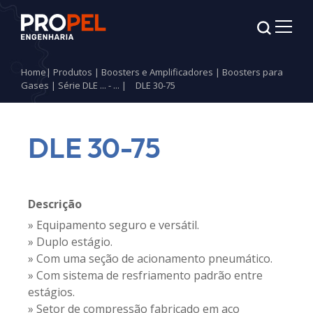
Home
|
Produtos
|
Boosters e Amplificadores
|
Boosters para
Gases
|
Série DLE ... - ...
|
DLE 30-75
DLE 30-75
Descrição
» Equipamento seguro e versátil.
» Duplo estágio.
» Com uma seção de acionamento pneumático.
» Com sistema de resfriamento padrão entre
estágios.
» Setor de compressão fabricado em aço