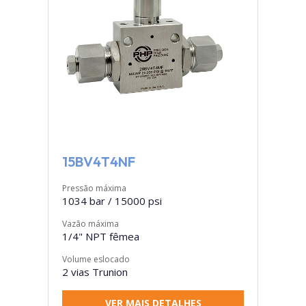
15BV4T4NF
Pressão máxima
1034 bar / 15000 psi
Vazão máxima
1/4" NPT fêmea
Volume eslocado
2 vias Trunion
VER MAIS DETALHES