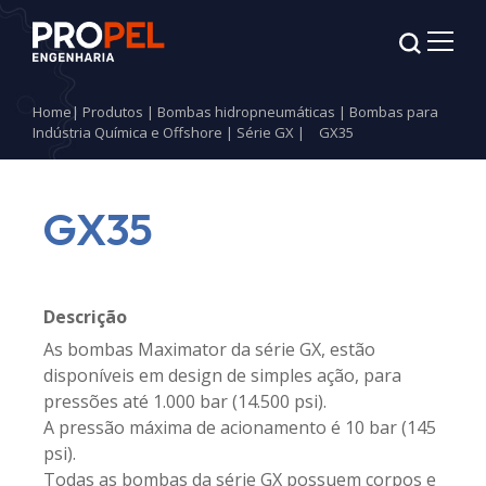
Home
|
Produtos
|
Bombas hidropneumáticas
|
Bombas para
Indústria Química e Offshore
|
Série GX
|
GX35
GX35
Descrição
As bombas Maximator da série GX, estão
disponíveis em design de simples ação, para
pressões até 1.000 bar (14.500 psi).
A pressão máxima de acionamento é 10 bar (145
psi).
Todas as bombas da série GX possuem corpos e