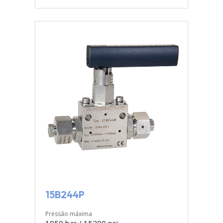
15B244P
Pressão máxima
1050 bar / 15200 psi