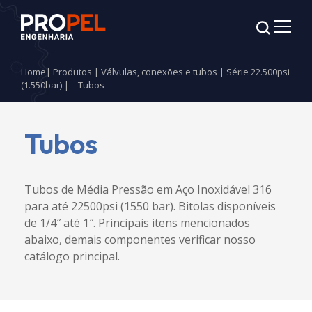
Home
|
Produtos
|
Válvulas, conexões e tubos
|
Série 22.500psi
(1.550bar)
|
Tubos
Tubos
Tubos de Média Pressão em Aço Inoxidável 316
para até 22500psi (1550 bar). Bitolas disponíveis
de 1/4″ até 1″. Principais itens mencionados
abaixo, demais componentes verificar nosso
catálogo principal.